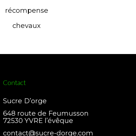
a
plusieurs
variations.
Les
options
peuvent
être
choisies
sur
la
page
du
produit
Contact
Sucre D’orge
648 route de Feumusson
72530 YVRE l’évêque
contact@sucre-dorge.com