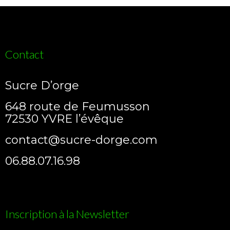
la
page
du
produit
Contact
Sucre D’orge
648 route de Feumusson
72530 YVRE l’évêque
contact@sucre-dorge.com
06.88.07.16.98
Inscription à la Newsletter