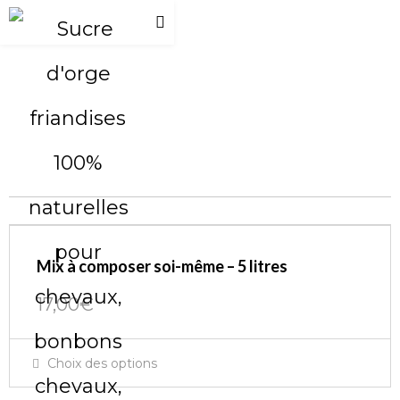
Mix à composer soi-même – 5 litres
17,00
€
Ce
Choix des options
produit
a