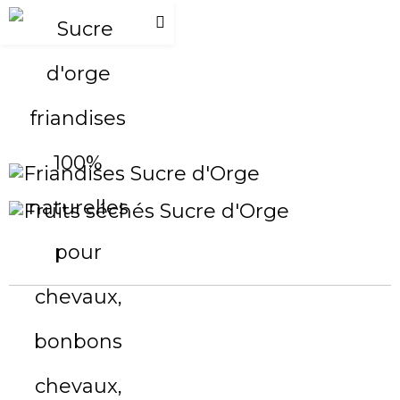
Friandises Eucalyptus
Plage
5,00
€
–
17,00
€